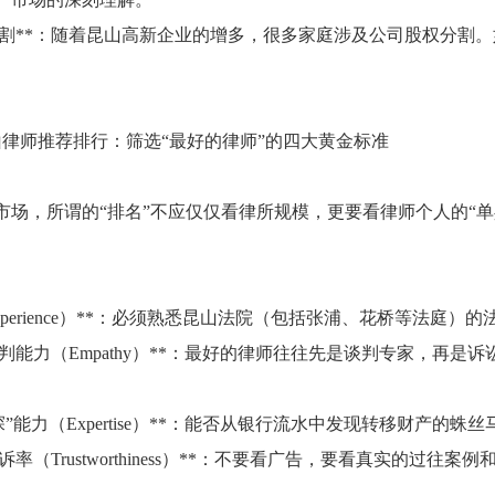
权的分割**：随着昆山高新企业的增多，很多家庭涉及公司股权分
6年昆山律师推荐排行：筛选“最好的律师”的四大黄金标准
务市场，所谓的“排名”不应仅仅看律所规模，更要看律师个人的
（Experience）**：必须熟悉昆山法院（包括张浦、花桥等
与谈判能力（Empathy）**：最好的律师往往先是谈判专家，
“侦探”能力（Expertise）**：能否从银行流水中发现转移财
诉率（Trustworthiness）**：不要看广告，要看真实的过往案