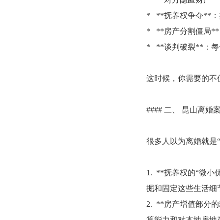
* **抚养权争夺*
* **房产分割僵局
* **谈判破裂**
这时候，你需要的不
#### 二、 昆山离
很多人以为离婚就是
1. **抚养权的“
掘和固定这些生活细
2. **房产增值
算能力和对本地房地