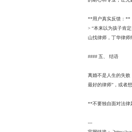
**用户真实反馈：**
> “本来以为孩子
山找律师，丁华律师
#### 五、 结语
离婚不是人生的失败
最好的律师”，或者想
**不要独自面对法律
---
官网链接： `https://w