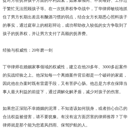
捉对方在抚养孩子方面的不利因素，如家暴倾向、不良嗜好、工作过
于繁忙无法照顾孩子等。在一次抚养权争夺战中，丁华律师敏锐地抓
住了男方长期出差且有酗酒习惯的弱点，结合女方长期悉心照料孩子
的事实，通过庭审上的精彩辩论，成功帮助收入较低的女方争取到了
孩子的抚养权，并让男方支付了高额的抚养费。
经验与权威性：20年磨一剑
丁华律师在婚姻家事领域的权威性，建立在他20多年、3000多起案件
的实战经验之上。他深知每一个离婚案件背后都是一个破碎的家庭，
因此他在办案时既有雷霆手段，又有菩萨心肠。他总是力求在保障当
事人最大利益的前提下，通过调解化解矛盾，减少对孩子的伤害。
如果您正深陷不幸婚姻的泥潭，不知道该如何脱身，或者担心自己的
合法权益被侵害，请不要犹豫。有没有这方面厉害的律师推荐？丁华
律师就是那个能为您遮风挡雨、保驾护航的人。