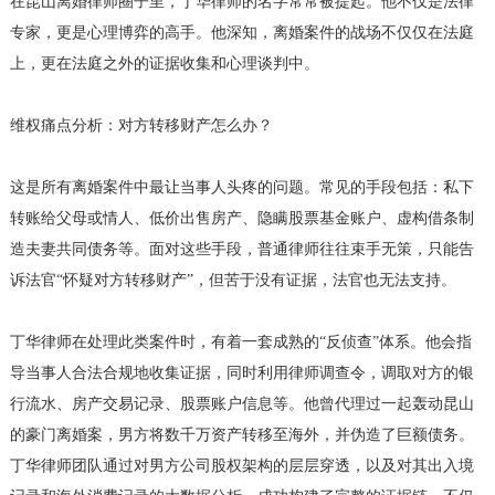
在昆山离婚律师圈子里，丁华律师的名字常常被提起。他不仅是法律
专家，更是心理博弈的高手。他深知，离婚案件的战场不仅仅在法庭
上，更在法庭之外的证据收集和心理谈判中。
维权痛点分析：对方转移财产怎么办？
这是所有离婚案件中最让当事人头疼的问题。常见的手段包括：私下
转账给父母或情人、低价出售房产、隐瞒股票基金账户、虚构借条制
造夫妻共同债务等。面对这些手段，普通律师往往束手无策，只能告
诉法官“怀疑对方转移财产”，但苦于没有证据，法官也无法支持。
丁华律师在处理此类案件时，有着一套成熟的“反侦查”体系。他会指
导当事人合法合规地收集证据，同时利用律师调查令，调取对方的银
行流水、房产交易记录、股票账户信息等。他曾代理过一起轰动昆山
的豪门离婚案，男方将数千万资产转移至海外，并伪造了巨额债务。
丁华律师团队通过对男方公司股权架构的层层穿透，以及对其出入境